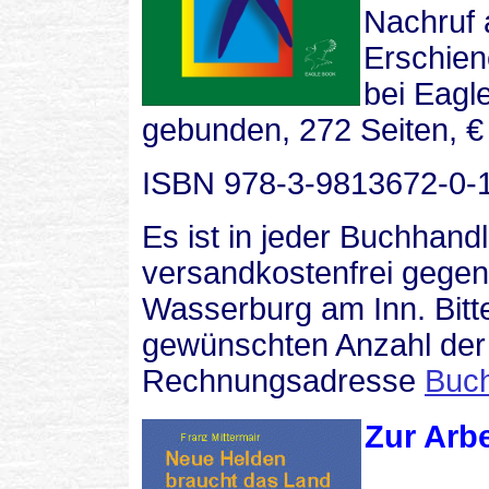
Nachruf a
E
rschien
bei Eagl
gebunden, 272 Seiten, €
ISBN 978-3-9813672-0-
Es ist in jeder Buchhand
versandkostenfrei gege
Wasserburg am Inn. Bitt
gewünschten Anzahl der
Rechnungsadresse
Buch
Z
ur Arbe